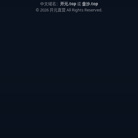
中文域名：
开元.top
或
金沙.top
© 2026 开元直营 All Rights Reserved.