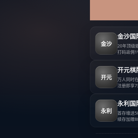
金沙国
金沙
20年顶级
打码返佣1
开元棋
开元
万人同时
注册即享7
永利国
永利
首存壕送58
续存加赠88