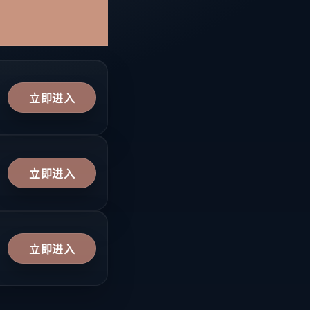
立即进入
立即进入
立即进入